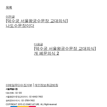
목록
이전글
[덕수궁 서울왕궁수문장 교대의식]
나도수문장이다
다음글
[덕수궁 서울왕궁수문장 교대의식]
개 폐문의식 2
이메일무단수집거부
|
개인정보취급방침
서울특별시청
대표전화 : 02-120
서울왕궁수문장교대의식 : 02-6462-7402
숭례문파수의식 : 02-3789-7402
COPYRIGHT 2015 (C) EMKCULTURE. ALL Right reserved