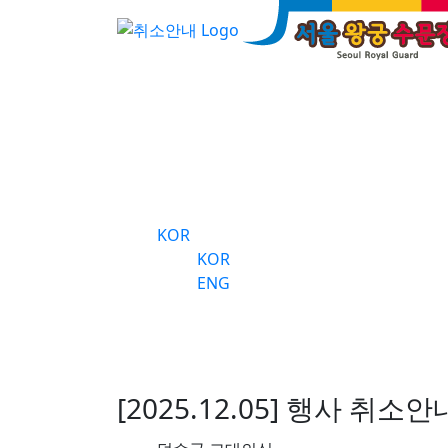
서울 왕궁수문장 교대
의식
숭례문 
갤러리
공지 및
KOR
KOR
ENG
취소안내
[2025.12.05] 행사 취소안