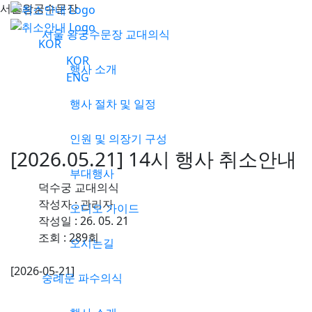
서울왕궁수문장
서울 왕궁수문장 교대의식
KOR
KOR
행사 소개
ENG
행사 절차 및 일정
취소안내
인원 및 의장기 구성
[2026.05.21] 14시 행사 취소안내
부대행사
덕수궁 교대의식
작성자 :
관리자
오디오 가이드
작성일 : 26. 05. 21
조회 : 289회
오시는길
[2026-05-21]
숭례문 파수의식