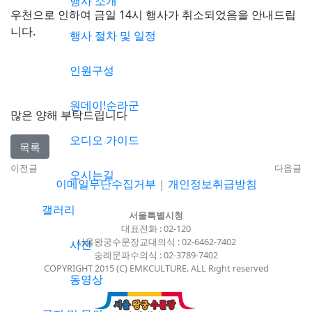
행사 소개
우천으로 인하여 금일 14시 행사가 취소되었음을 안내드립
니다.
행사 절차 및 일정
인원구성
원데이!순라군
많은 양해 부탁드립니다
오디오 가이드
목록
이전글
다음글
오시는길
이메일무단수집거부
|
개인정보취급방침
갤러리
서울특별시청
대표전화 : 02-120
서울왕궁수문장교대의식 : 02-6462-7402
사진
숭례문파수의식 : 02-3789-7402
COPYRIGHT 2015 (C) EMKCULTURE. ALL Right reserved
동영상