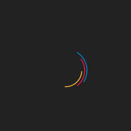
KOR
사진
수도 서울의 역사를 수비하는 왕궁의 수문장!
[숭례문 파수의식] 교대의식 1
작성자 :
관리자
작성일 : 26. 04. 09
조회 : 133회